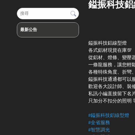
鎰振科技鋁
最新公告
鎰振科技鋁線型燈
各式鋁材現貨在庫💯
從鋁材、燈條、變壓
一條龍服務，讓您輕
各種特殊角度、折彎
鎰振科技通通都可以
歡迎各大設計師、裝
私訊小編直接留下名
只加分不扣分的照明 
#鎰振科技鋁線型燈
#全省服務
#智慧調光