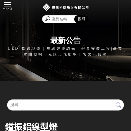
最新公告
鎰振鋁線型燈