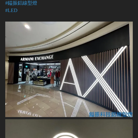
#鎰振鋁線型燈
#LED