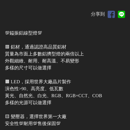
分享到
💯鎰振鋁線型燈💯
🟥 鋁材，通過認證高品質鋁材
質量為市面上多數鋁擠型燈的兩倍以上
外觀細緻、耐用、耐高溫、不易變形
多樣的尺寸可以做選擇
🟧 LED，採用世界大廠晶片製作
演色性>90、高亮度、低瓦數
黃光、自然光、白光、RGB、RGB+CCT、COB
多樣的光源可以做選擇
🟨 變壓器，選擇世界第一大廠
安全性💯耐用💯售後保固💯