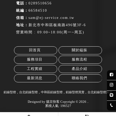
0289510656
66584510
sam@ej-service.com.tw
新北市中和區板南路496號3F-6
營業時間 : 09:00~18:00(周一~周五)
回首頁
關於鎰振
服務項目
服務流程
工程實績
產品介紹
最新消息
聯絡我們
鋁線型燈
台北鋁線型燈
中和區鋁線型燈
鋁線型燈買賣
台北鋁線型燈買賣
Designed by
揚京快客
Copyright © 2026
..
累積人氣: 196527