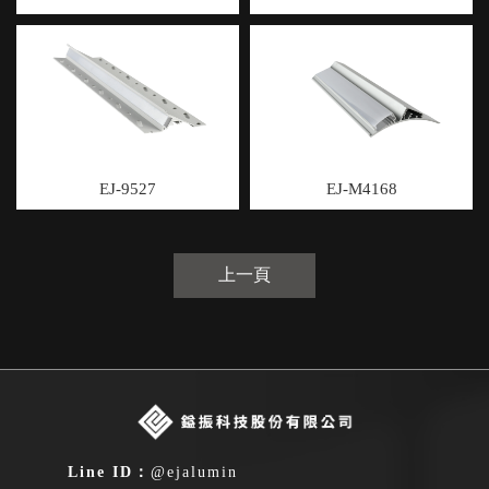
EJ-9527
EJ-M4168
上一頁
@ejalumin