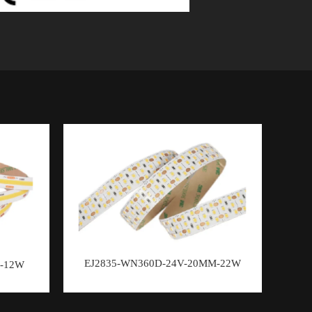
EJ2835-WN360D-24V-20MM-22W
-12W