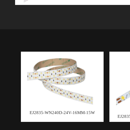
EJ2835-WN240D-24V-16MM-15W
EJ283