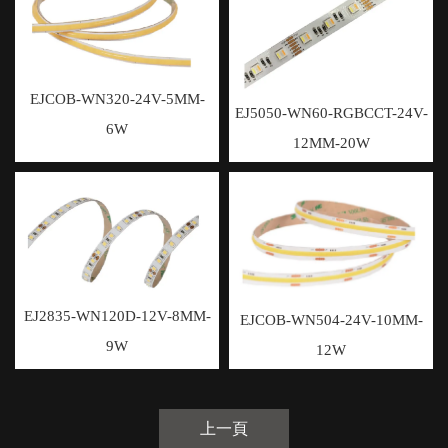
EJCOB-WN320-24V-5MM-
EJ5050-WN60-RGBCCT-24V-
6W
12MM-20W
EJ2835-WN120D-12V-8MM-
EJCOB-WN504-24V-10MM-
9W
12W
上一頁